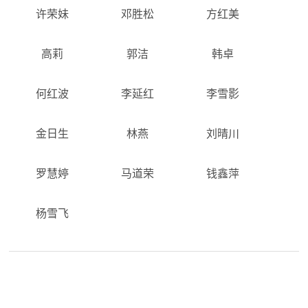
许荣妹
邓胜松
方红美
高莉
郭洁
韩卓
何红波
李延红
李雪影
金日生
林燕
刘晴川
罗慧婷
马道荣
钱鑫萍
杨雪飞