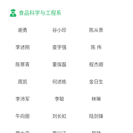
食品科学与工程系
谢勇
谷小珍
陈从贵
李述刚
查学强
陈 伟
陈寒青
董保磊
程杰顺
周凯
何述栋
金日生
李沛军
李聪
林琳
牛向丽
刘长虹
陆剑锋