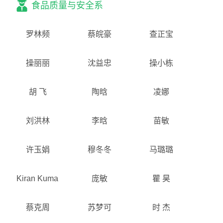
食品质量与安全系
罗林频
蔡皖豪
查正宝
操丽丽
沈益忠
操小栋
胡 飞
陶晗
凌娜
刘洪林
李晗
苗敏
许玉娟
穆冬冬
马璐璐
Kiran Kumari
庞敏
瞿 昊
蔡克周
苏梦可
时 杰