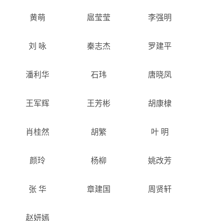
黄萌
扈莹莹
李强明
刘 咏
秦志杰
罗建平
潘利华
石玮
唐晓凤
王军辉
王芳彬
胡康棣
肖桂然
胡繁
叶 明
颜玲
杨柳
姚改芳
张 华
章建国
周贤轩
赵妍嫣