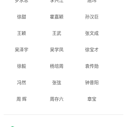
罗水忠
李兴江
屈玮
徐甜
霍嘉颖
孙汉巨
王颖
王武
张文成
吴泽宇
吴学凤
徐宝才
徐毅
杨培周
袁传勋
冯然
张弦
钟昔阳
周 辉
周存六
章宝