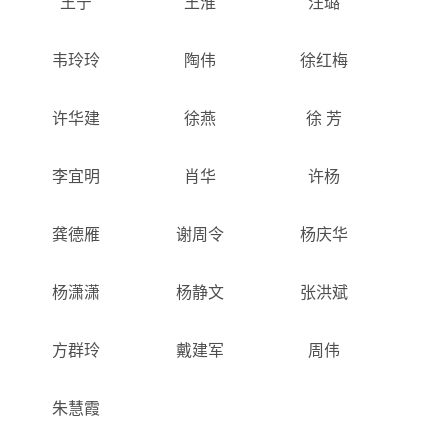
王宁
王淮
汪璐
韦玲玲
陶伟
徐红梅
许华建
徐燕
徐 芳
李宜明
肖华
许杨
龚德雁
谢周令
杨庆华
杨潇潇
杨静文
张洪斌
方群玲
戴建军
周伟
朱慧霞