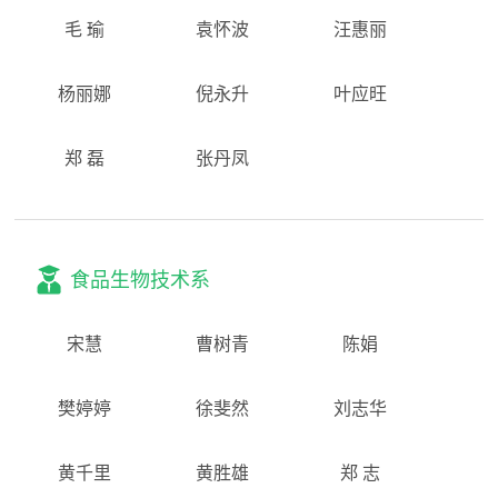
毛 瑜
袁怀波
汪惠丽
杨丽娜
倪永升
叶应旺
郑 磊
张丹凤
食品生物技术系
宋慧
曹树青
陈娟
樊婷婷
徐斐然
刘志华
黄千里
黄胜雄
郑 志