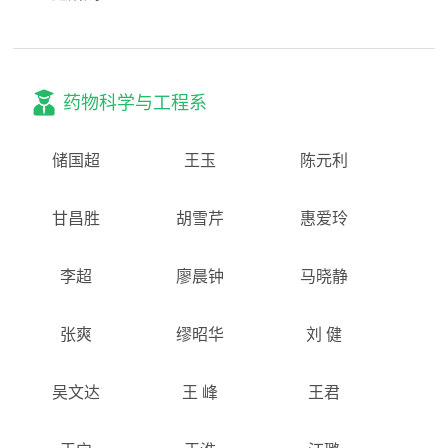
药物科学与工程系
储国超
王玉
陈元利
甘昌胜
胡雪芹
惠爱玲
李超
廖晨钟
马晓静
张爽
缪昭华
刘 健
吴文达
王 峰
王君