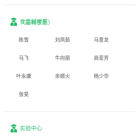
食品科学系
（宣城校区）
陈雪
刘凤茹
马意龙
马飞
牛向丽
商亚芳
叶永康
余顺火
杨少华
张旻
实验中心