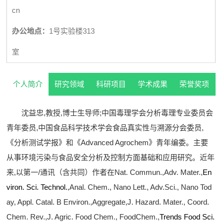
cn
办公地点：
1号实验楼313
室
个人简介
研究领域
科研项目
学术成果
荣誉奖项
沈益忠,教授,博士生导师;中国毒理学会分析毒理专业委员会
青年委员,中国食品科学技术学会食品真实性与溯源分会委员,
《分析测试学报》和《Advanced Agrochem》青年编委。主要
从事环境污染与食品安全分析及控制方面基础和应用研究。近年
来,以第一/通讯（含共同）作者在
N
a
t. Commun.,
Ad
v. Mater.,
En
viron. Sci. Technol.
,
Anal. Chem., N
a
no Lett., Adv
.
S
ci
., Nano Tod
ay, Appl. Catal. B Environ.
,
A
gg
regate
,
J. Hazard. Mater., Coord.
Chem. Rev.,
J. Agric. Food Chem., F
ood
Chem.,
Trends Food Sci.