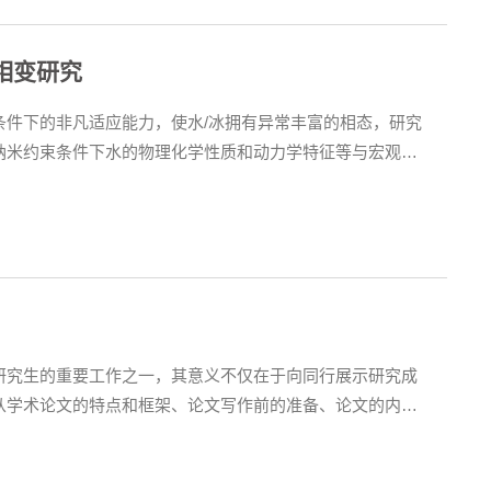
相变研究
条件下的非凡适应能力，使水/冰拥有异常丰富的相态，研究
纳米约束条件下水的物理化学性质和动力学特征等与宏观尺
生物体内等纳米受限体系有着重大意义。而且由于水分子是
而获得一定的刚性和形成新结构。本报告主要介绍通过分子
研究生的重要工作之一，其意义不仅在于向同行展示研究成
从学术论文的特点和框架、论文写作前的准备、论文的内容
作规范以及国际食品研究领域热点分析等方面阐述如何撰写
生对于全球各类食品类学术期刊的认知，有利于增强我院师