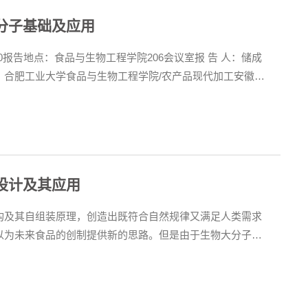
分子基础及应用
9:20报告地点：食品与生物工程学院206会议室报 告 人：储成
：合肥工业大学食品与生物工程学院/农产品现代加工安徽省
大学专家团队报告简介：水稻是全球关键的粮食作物，其养分
。储成才教授长期致力于水稻养分高效利用的分子基础研究
设计及其应用
构及其自组装原理，创造出既符合自然规律又满足人类需求
以为未来食品的创制提供新的思路。但是由于生物大分子的
装及其在食品领域的应用仍然面临着巨大的挑战。本报告的
方面介绍其自组装设计及应用：（1）天然铁蛋白结构的保