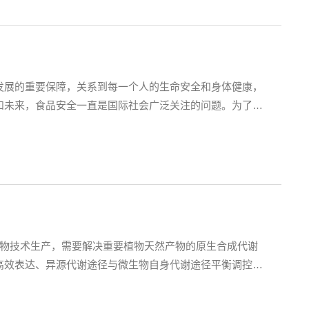
发展的重要保障，关系到每一个人的生命安全和身体健康，
和未来，食品安全一直是国际社会广泛关注的问题。为了确
个环节达到标准，从而确保最终供给消费者的食品安全、健
生导师，中国医学科学院食品创新单元共同主任，国家卫生
生物技术生产，需要解决重要植物天然产物的原生合成代谢
高效表达、异源代谢途径与微生物自身代谢途径平衡调控、
述问题，结合高通量测序和蛋白质结构模拟与对接等系统生
然产物合成代谢途径，通过基于深度学习的酶与代谢调控挖