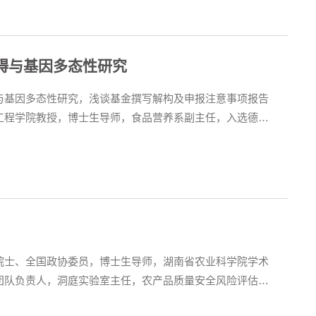
碍与基因多态性研究
与基因多态性研究，浅谈基金撰写解构及申报注意事项报告
工程学院教授，博士生导师，食品营养系副主任，入选德国
奈尔唐氏-中国学者”、“科技创新2030”脑科学与类脑研究重
营养研究所访问研究员，曾任美国康奈尔大学食品科学系客
院士、全国政协委员，博士生导师，湖南省农业科学院学术
团队负责人，洞庭实验室主任，农产品质量安全风险评估实
质量安全研究，是国家“万人计划”科技创新领军人才和农业