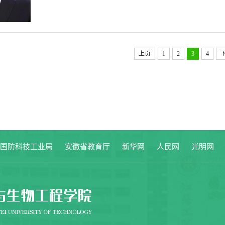
农村部“科研杰出人才”。以第一完成人获国家科
技奖各1项，湖南...
上页
1
2
3
4
家国防科技工业局
安徽省教育厅
新华网
人民网
光明网