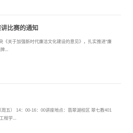
演讲比赛的通知
央《关于加强新时代廉洁文化建设的意见》，扎实推进“廉
..
 14：00-16：00讲座地点：翡翠湖校区 翠七教401
程学...