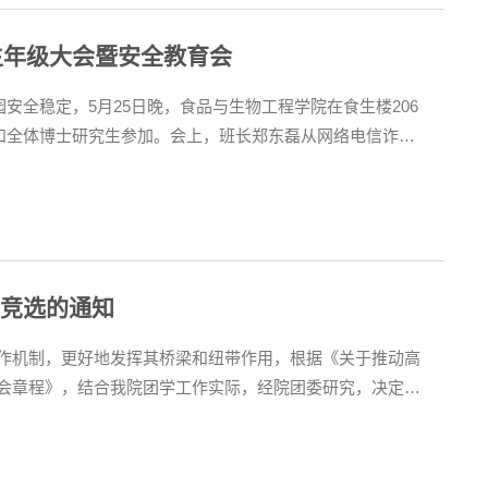
生年级大会暨安全教育会
安全稳定，5月25日晚，食品与生物工程学院在食生楼206
和全体博士研究生参加。会上，班长郑东磊从网络电信诈骗
的网络电信诈骗形式特点及作案方式，提醒同学们在日常生活中
届竞选的通知
作机制，更好地发挥其桥梁和纽带作用，根据《关于推动高
会章程》，结合我院团学工作实际，经院团委研究，决定启
一、竞选对象学院全体2021级、2022级在校本科生二、竞