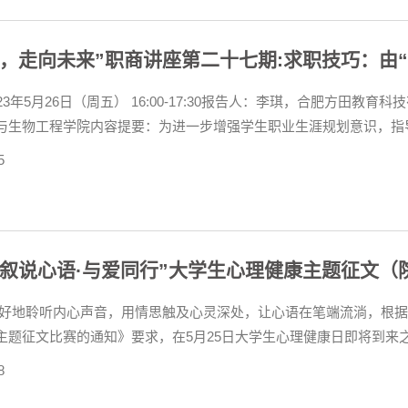
，走向未来”职商讲座第二十七期:求职技巧：由“
23年5月26日（周五） 16:00-17:30报告人：李琪，合肥方田
与生物工程学院内容提要：为进一步增强学生职业生涯规划意识，指
、面试技巧等方面展开，对求职同学提供专业指导。主讲人介绍：李
5
，作为第一负...
“叙说心语·与爱同行”大学生心理健康主题征文（
更好地聆听内心声音，用情思触及心灵深处，让心语在笔端流淌，根据
主题征文比赛的通知》要求，在5月25日大学生心理健康日即将到来
·与爱同行二、征文对象全院在籍学生三、征文时间2023年5月17
8
悟成长瞬间...