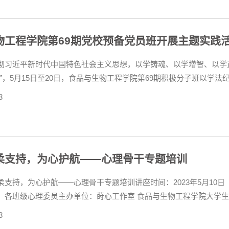
物工程学院第69期党校预备党员班开展主题实践
彻习近平新时代中国特色社会主义思想，以学铸魂、以学增智、以学
关”，5月15日至20日，食品与生物工程学院第69期积极分子班以学
中学习讨论。学法纪，明规矩。各小组组长领学了《中国共产党纪律
3
、学法纪、...
柔支持，为心护航——心理骨干专题培训
支持，为心护航——心理骨干专题培训讲座时间：2023年5月10日
：各班级心理委员主办单位：莳心工作室 食品与生物工程学院大学
办公室副主任，研究生辅导员，国家三级心理咨询师，主讲《大学生
8