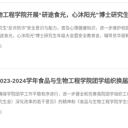
物工程学院开展“研途食光，心沐阳光”博士研究
究生“反诈防诈”安全意识与能力，普及心理健康知识，进一步维护校园
研途食光，心沐阳光”博士研究生年级大会暨安全教育会，辅导员华丽
向同学们介绍“冒充网络客服”“买卖游戏账号”“杀猪盘诈骗”等常见
0
.
023-2024学年食品与生物工程学院团学组织换
确保学院团学工作平稳有序进行，进一步健全和完善我院团学组织工
究生会）深化改革的若干意见》的精神和《食品与生物工程学院学生
024学年食品与生物工程学院团学组织换届竞选，现将有关事项通知如下：
0
国，拥护中国...