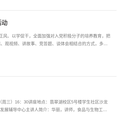
活动
正风、以学促干，全面加强对入党积极分子的培养教育，把
法纪、观视频、讲故事、竞答题、谈体会相结合的方式，多层
处分条例》、《中华人民共和国监察法》等党纪法规，引导
（周三）16：30讲座地点：翡翠湖校区5号楼学生社区沙龙
生发展辅导中心主讲人简介：华丽，讲师，食品与生物工程
心理健康教育》《大学生职业生涯规划》等课程