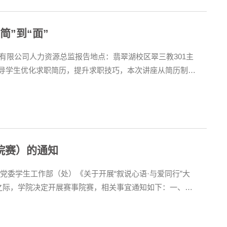
简”到“面”
教育科技有限公司人力资源总监报告地点：翡翠湖校区翠三教301主
导学生优化求职简历，提升求职技巧，本次讲座从简历制
琪，合肥方田教育科技有限公司人力资源总监。12年的管理
院赛）的通知
党委学生工作部（处）《关于开展“叙说心语·与爱同行”大
之际，学院决定开展赛事院赛，相关事宜通知如下：一、征
日至5月26日 四、征稿范围（一）毕业时期回顾大学期间的心