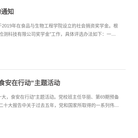
的通知
2019年在食品与生物工程学院设立的社会捐资奖学金。根
科检测科技有限公司奖学金”工作，具体评选办法如下：一、
科二、三年级在校生为奖励对象，奖励数量和名额如下：合
食安在行动”主题活动
二十大，食安在行动”主题活动。党校班主任华丽、第69期预备
二十大报告中关于过去五年，党和国家所取得的一系列伟大
点，点出“吃得安全”“吃得健康”是人民群众美好生活的重要