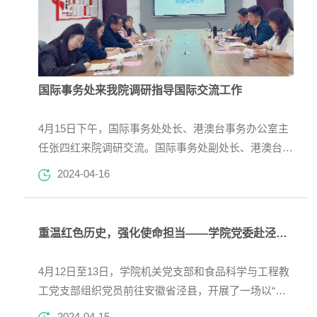
国际事务处来我院调研指导国际交流工作
4月15日下午，国际事务处处长、港澳台事务办公室主
任张四红来院调研交流。国际事务处副处长、港澳台事
务办公室副主任胡佳等陪同调研，学院党委书记陈树
2024-04-16
海，副院长郑志、副院长汪惠丽等人参加调研活动。学
院领导对国际事务处各位领导老师的到来表示热烈欢
迎，结合师资队伍、实验室建设、教育教学、科学研究
重温红色历史，强化使命担当——学院党委赴泾县开展党建活动
等工作介绍了学院的基本情况和国际交流事务方面的情
况及未来规划，期望在国际事务处的指导下，学院国际
4月12日至13日，学院机关党支部和食品科学与工程教
事务能力能够提质增...
工党支部组织党员前往安徽省泾县，开展了一场以“重
温红色历史，强化使命担当”为主题的党建活动，全体
2024-04-15