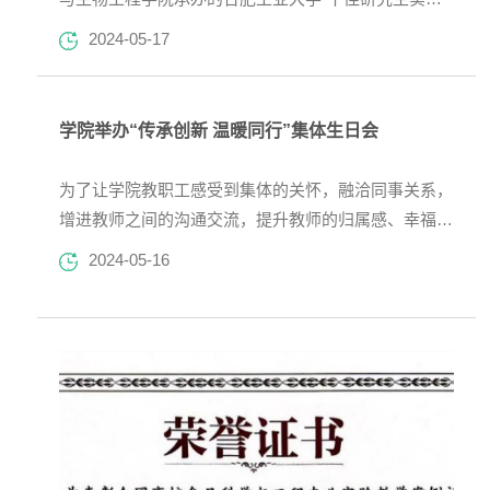
服务标兵”评选答辩会在翡翠湖校区食生楼205会议室举
2024-05-17
行，校党委学生工作部（处）、部分学院相关负责人及
老师应邀担任评委。2024年十佳研究生实践服务标兵
评选，经个人申请、学院推荐、学校审核，共有13名
学院举办“传承创新 温暖同行”集体生日会
同学进入现场答辩环节。答辩选手分别从科研创新、实
践成果、社会实践、公益活动等多个方面进行个人风采
为了让学院教职工感受到集体的关怀，融洽同事关系，
展示，分享了个人...
增进教师之间的沟通交流，提升教师的归属感、幸福
感，5月15日下午，食品与生物工程学院在食生楼205
2024-05-16
举办“传承创新 温暖同行”集体生日会，为学院五、六月
份生日的寿星老师庆祝生日。生日会上，齐明超借用总
书记在新年贺词中的讲话“现在，社会节奏很快，大家
都很忙碌，工作生活压力都很大。我们要营造温暖和谐
的社会氛围，拓展包容活跃的创新空间，创造便利舒适
的生活条件，让...