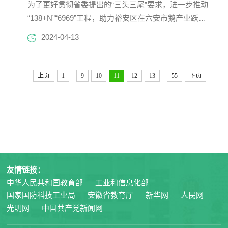
为了更好贯彻省委提出的“三头三尾”要求，进一步推动
“138+N”“6969”工程，助力裕安区在六安市鹅产业跃迁
式发展计划中更大作为，4月11日，六安市裕安区农业
2024-04-13
农村局、合肥工业大学食品与生物工程学院和六安市胜
缘食品有限公司所共同组建“皖西白鹅食品加工技术研
究院”（后简称研究院），揭牌仪式在六安市隆重举
...
...
上页
1
9
10
11
12
13
55
下页
行。该研究院系为推动皖西白鹅产业发展而建立的“政
校企”联合研究平台，旨在加强皖西白鹅食品加工标准
化建设和产...
友情链接：
中华人民共和国教育部
工业和信息化部
国家国防科技工业局
安徽省教育厅
新华网
人民网
光明网
中国共产党新闻网