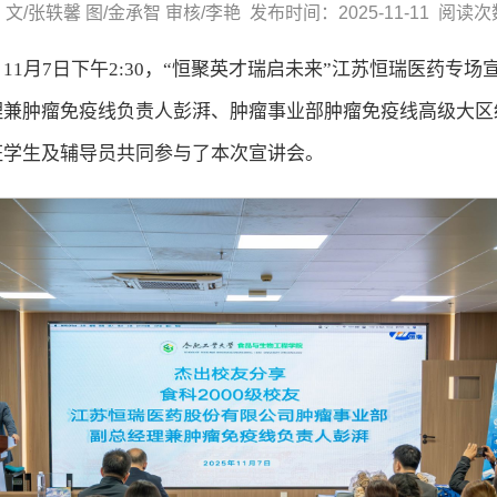
文/张轶馨 图/金承智 审核/李艳​ 发布时间：2025-11-11 阅读次
1月7日下午2:30，“恒聚英才瑞启未来”江苏恒瑞医药专场
理兼肿瘤免疫线负责人彭湃、肿瘤事业部肿瘤免疫线高级大区
班学生及辅导员共同参与了本次宣讲会。