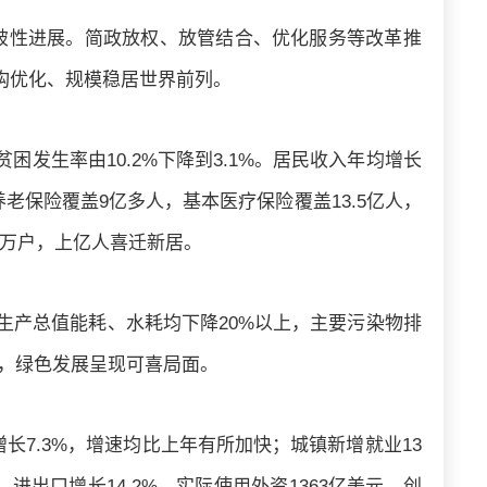
破性进展。简政放权、放管结合、优化服务等改革推
构优化、规模稳居世界前列。
困发生率由10.2%下降到3.1%。居民收入年均增长
养老保险覆盖9亿多人，基本医疗保险覆盖13.5亿人，
0多万户，上亿人喜迁新居。
生产总值能耗、水耗均下降20%以上，主要污染物排
里，绿色发展呈现可喜局面。
长7.3%，增速均比上年有所加快；城镇新增就业13
进出口增长14.2%，实际使用外资1363亿美元、创