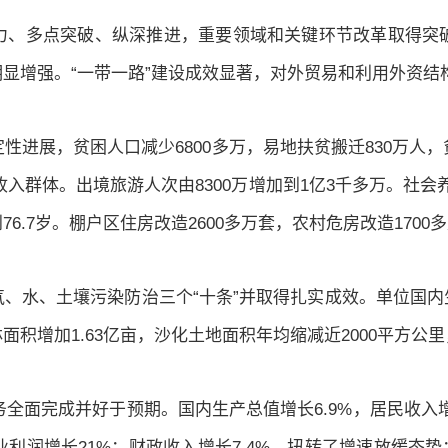
力、多点突破、纵深推进，重要领域和关键环节改革取得突
显增强。“一带一路”建设成效显著，对外贸易和利用外资结
进展，贫困人口减少6800多万，易地扶贫搬迁830万人，贫
入群体。出境旅游人次由8300万增加到1亿3千多万。社会
.7岁。棚户区住房改造2600多万套，农村危房改造170
、水、土壤污染防治三个“十条”并取得扎实成效。单位国内
积增加1.63亿亩，沙化土地面积年均缩减近2000平方公
务全面完成并好于预期。国内生产总值增长6.9%，居民收入增
润增长21%；财政收入增长7.4%，扭转了增速放缓态势；