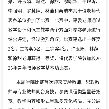
豪、许玉娟、冯然、徐甜、缪昭华、韦玲玲、
李强明、罗慧婷、林燕和栗瑞杰共十位老师代
表各单位参加了比赛。比赛中，评委老师通过
教学设计和课堂教学两个方面对参赛老师进行
综合评定，
经过激烈角逐，
比赛评选出一等奖
3
名，二等奖
3
名，三等奖
4
名，
许玉娟、林燕
和徐甜
老师获得一等奖
，将代表学院参加校
20
2
5
年青年教师教学基本功比赛
。
本届学院比赛首次迎来实验教师、思政教
师与专业教师同台竞技，参赛课程类型显著拓
宽，教学内容和形式呈现多元化格局，充分展