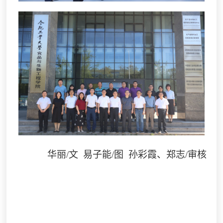
华丽
/
文 易子能
/
图 孙彩霞、郑志/审核