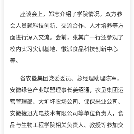
座谈会上，郑志介绍了学院情况。双方参
会人员就科技创新、交流合作、人才培养等方
面进行深入交流。
会
前
，张其广一行
还参观了
校内实习实训基地、
徽派食品科技创新中心
等
。
省农垦集团党委委员、总经理助理
陈军，
安徽绿色产业联盟理事长姜绍通，农垦集团运
营管理部、大圹圩农场公司、倮倮米业公司、
安徽捷迅光电技术有限公司等
单位
负责
人，食
品与生物
工程学院相关负责人
、教授等
参加交