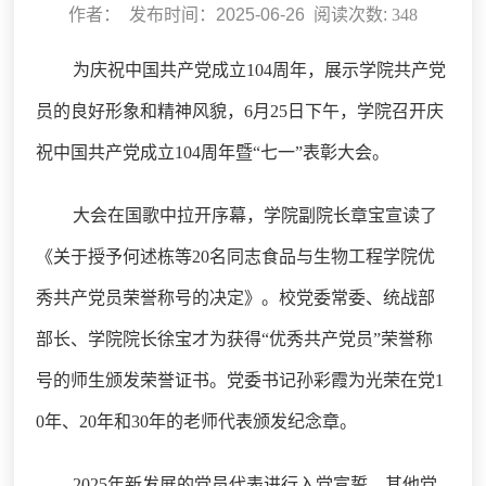
作者： 发布时间：2025-06-26 阅读次数:
348
为庆祝中国共产党成立
104
周年，展示学院共产党
员的良好形象和精神风貌，
6
月
25
日下午，学院召开庆
祝中国共产党成立
104
周年暨“七一”表彰大会。
大会在国歌中拉开序幕，学院副院长章宝宣读了
《关于授予何述栋等
20
名同志食品与生物工程学院优
秀共产党员荣誉称号的决定》。校党委常委、统战部
部长、学院院长徐宝才为获得“优秀共产党员”荣誉称
号的师生颁发荣誉证书。党委书记孙彩霞为光荣在党
1
0
年、
20
年和
30
年的老师代表颁发纪念章。
2025
年新发展的党员代表进行入党宣誓，其他党