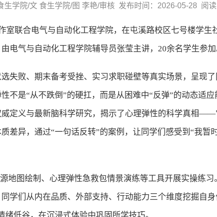
生学院/文 食生学院/图 李艳/审核 发布时间：2026-05-28 阅
工作室联合电气与自动化工程学院，在屯溪路校区七号楼学生
由电气与自动化工程学院辅导员张莹主讲，20余名学生参加
竞选失败、期末备考受挫、实习求职碰壁等真实场景，呈现了
性不是“从不跌倒”的硬扛，而是从困难中“反弹”的动态适
权威定义与最新脑科学研究，揭示了心理弹性的科学真相——
质差异，通过“一句话反转”的案例，让同学们感受到“我暂
I资源地图绘制、心理弹性急救包情景演练等工具开展实操练习
，同学们从内在品质、外部支持、行动能力三个维度挖掘自身
情绪低谷，在沉浸式体验中巩固所学技巧。